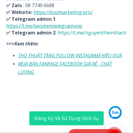
✅ Zalo
: 08 7749 6688
✅ Website:
https://toolmarketing.pro/
✅ Telegram admin 1
:
https://t.me/keomemtelegramvvip
✅ Telegram admin 2
:
https://t.me/nguyenthienthach
>>>Xem thêm:
THỦ THUẬT TĂNG FOLLOW INSTAGRAM HIỆU QUẢ
MUA BÁN FANPAGE FACEBOOK GIÁ RẺ - CHẤT
LƯỢNG
Đăng Ký Và Sử Dụng Dịch Vụ