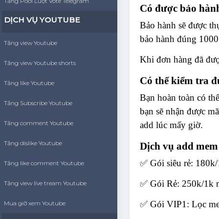
Tăng Pool Lượt Vote Telegram
Có được bảo hành
DỊCH VỤ YOUTUBE
Bảo hành sẽ được th
bảo hành đúng 1000 
Tăng view Youtube
Khi đơn hàng đã được
Tăng view Youtube shorts
Có thể kiểm tra 
Tăng like Youtube
Bạn hoàn toàn có th
Tăng Subscribe Youtube
bạn sẽ nhận được mã
Tăng comment Youtube
add lúc mấy giờ.
Tăng dislike Youtube
Dịch vụ add mem 
✅ Gói siêu rẻ: 180
Tăng like comment Youtube
✅ Gói Rẻ: 250k/1k 
Tăng view live tream Youtube
✅ Gói VIP1: Lọc mem
Mua giờ xem Youtube