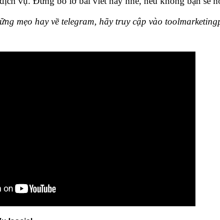
dịch vụ. Đừng bỏ lỡ bài viết này nhé, nếu không bạn sẽ hố
ng mẹo hay về telegram, hãy truy cập vào toolmarketing