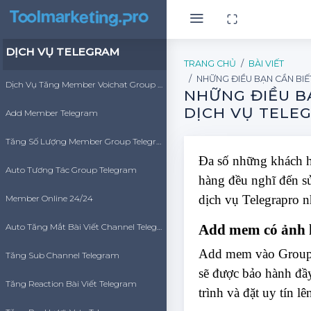
DỊCH VỤ TELEGRAM
TRANG CHỦ
BÀI VIẾT
NHỮNG ĐIỀU BẠN CẦN BI
Dịch Vụ Tăng Member Voichat Group Telegram
NHỮNG ĐIỀU B
DỊCH VỤ TELE
Add Member Telegram
Tăng Số Lượng Member Group Telegram
Đa số những khách 
Auto Tương Tác Group Telegram
hàng đều nghĩ đến sử
dịch vụ Telegrapro n
Member Online 24/24
Auto Tăng Mắt Bài Viết Channel Telegram
Add mem có ảnh 
Add mem vào Group 
Tăng Sub Channel Telegram
sẽ được bảo hành đầy
Tăng Reaction Bài Viết Telegram
trình và đặt uy tín l