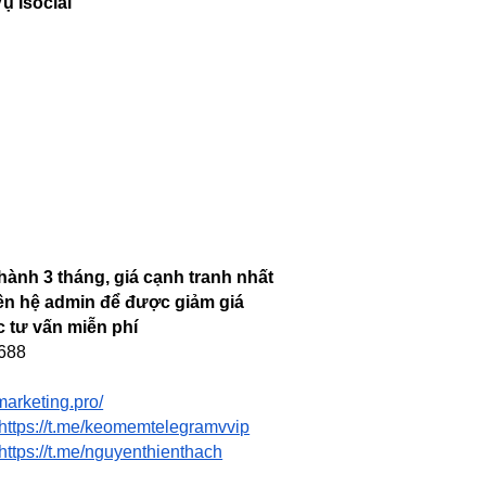
ụ Isocial
hành 3 tháng, giá cạnh tranh nhất
iên hệ admin để được giảm giá
 tư vấn miễn phí
6688
lmarketing.pro/
https://t.me/keomemtelegramvvip
https://t.me/nguyenthienthach