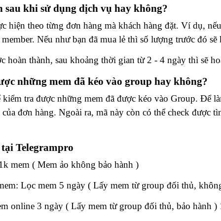
 sau khi sử dụng dịch vụ hay không?
ực hiện theo từng đơn hàng mà khách hàng đặt. Ví dụ, n
member. Nếu như bạn đã mua lẻ thì số lượng trước đó sẽ
 hoàn thành, sau khoảng thời gian từ 2 - 4 ngày thì sẽ 
được những mem đã kéo vào group hay không?
ể kiểm tra được những mem đã được kéo vào Group. Để làm
 của đơn hàng. Ngoài ra, mã này còn có thể check được t
tại Telegrampro
k/1k mem ( Mem ảo không bảo hành )
mem: Lọc mem 5 ngày ( Lấy mem từ group đối thủ, không
 online 3 ngày ( Lấy mem từ group đối thủ, bảo hành 