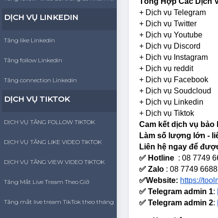
Tổng Hợp Các Dịch V
+ Dịch vụ Telegram
DỊCH VỤ LINKEDIN
+ Dịch vụ Twitter
+ Dịch vụ Youtube
Tăng like Linkedin
+ Dịch vụ Discord
+ Dịch vụ Instagram
Tăng follow Linkedin
+ Dịch vụ reddit
+ Dịch vụ Facebook
Tăng connection Linkedin
+ Dịch vụ Soudcloud
DỊCH VỤ TIKTOK
+ Dịch vụ Linkedin
+ Dịch vụ Tiktok
DỊCH VỤ TĂNG FOLLOW TIKTOK
Cam kết dịch vụ bảo 
Làm số lượng lớn - l
DỊCH VỤ TĂNG LIKE VIDEO TIKTOK
Liên hệ ngay để được
✅ Hotline
: 08 7749 
DỊCH VỤ TĂNG VIEW VIDEO TIKTOK
✅ Zalo
: 08 7749 6688
✅Website:
https://too
Tăng Mắt Live Tream Theo Giờ
✅ Telegram admin 1
:
Tăng mắt live tream TikTok theo tháng
✅ Telegram admin 2
: