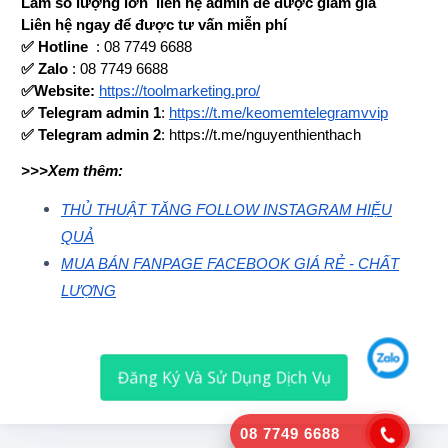
Làm số lượng lớn liên hệ admin để được giảm giá
Liên hệ ngay để được tư vấn miễn phí
✅ Hotline
: 08 7749 6688
✅ Zalo
: 08 7749 6688
✅Website:
https://toolmarketing.pro/
✅ Telegram admin 1
:
https://t.me/keomemtelegramvvip
✅ Telegram admin 2
: https://t.me/nguyenthienthach
>>>Xem thêm:
THỦ THUẬT TĂNG FOLLOW INSTAGRAM HIỆU
QUẢ
MUA BÁN FANPAGE FACEBOOK GIÁ RẺ - CHẤT
LƯỢNG
Đăng Ký Và Sử Dụng Dịch Vụ
08 7749 6688