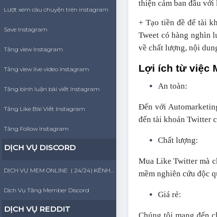
thiện cảm ban đầu với
Lượt xem câu chuyện trên instagram
+ Tạo tiền đề để tài k
Save Instagram
Tweet có hàng nghìn lư
về chất lượng, nội dun
Tăng view Instagram
Lợi ích từ việc 
Tăng view live video Instagram
An toàn:
Tăng bình luận bài viết Instagram
Đến với Automarketing
Tăng Like Bài Viết Instagram
đến tài khoản Twitter 
Tăng Follow Instagram
Chất lượng:
DỊCH VỤ DISCORD
Mua Like Twitter mà ch
DỊCH VỤ MEM ONLINE ( 24/24) KÊNH DISCORD
mềm nghiên cứu độc qu
Dịch Vụ Tăng Member Discord
Giá rẻ:
DỊCH VỤ REDDIT
Chúng tôi mang đến ch