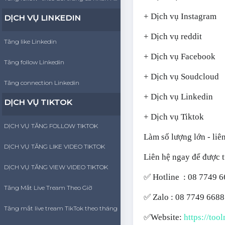
+ Dịch vụ Instagram
DỊCH VỤ LINKEDIN
+ Dịch vụ reddit
Tăng like Linkedin
+ Dịch vụ Facebook
Tăng follow Linkedin
+ Dịch vụ Soudcloud
Tăng connection Linkedin
+ Dịch vụ Linkedin
DỊCH VỤ TIKTOK
+ Dịch vụ Tiktok
DỊCH VỤ TĂNG FOLLOW TIKTOK
Làm số lượng lớn - liê
DỊCH VỤ TĂNG LIKE VIDEO TIKTOK
Liên hệ ngay để được 
DỊCH VỤ TĂNG VIEW VIDEO TIKTOK
✅ Hotline : 08 7749 
Tăng Mắt Live Tream Theo Giờ
✅ Zalo : 08 7749 6688
Tăng mắt live tream TikTok theo tháng
✅Website:
https://too