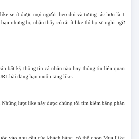
like sẽ ít được mọi người theo dõi và tương tác hơn là 1
bạn nhưng họ nhận thấy có rất ít like thì họ sẽ nghi ngờ
ấp bất kỳ thông tin cá nhân nào hay thông tin liên quan
 URL bài đăng bạn muốn tăng like.
ới. Những lượt like này được chúng tôi tìm kiếm bằng phần
huộc vào nhu cầu của khách hàng, có thể chọn Mua Like