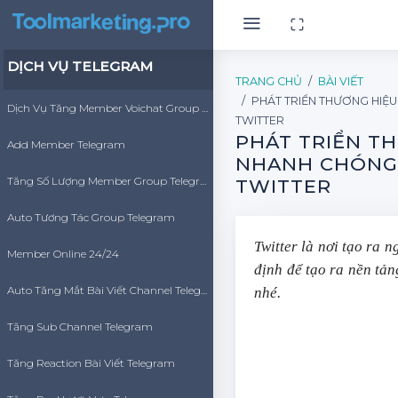
DỊCH VỤ TELEGRAM
TRANG CHỦ
BÀI VIẾT
PHÁT TRIỂN THƯƠNG HIỆU
Dịch Vụ Tăng Member Voichat Group Telegram
TWITTER
PHÁT TRIỂN T
Add Member Telegram
NHANH CHÓNG 
Tăng Số Lượng Member Group Telegram
TWITTER
Auto Tương Tác Group Telegram
Twitter là nơi tạo ra
Member Online 24/24
định để tạo ra nền tản
Auto Tăng Mắt Bài Viết Channel Telegram
nhé.
Tăng Sub Channel Telegram
Tăng Reaction Bài Viết Telegram