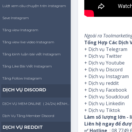
Lượt xem câu chuyện trên instagram
Save Instagram
Tăng view Instagram
Ngoài ra Toolmarketing
Tổng Hợp Các Dịch V
Tăng view live video Instagram
+ Dịch vụ Telegram
Tăng bình luận bài viết Instagram
+ Dịch vụ Twitter
+ Dịch vụ Youtube
Tăng Like Bài Viết Instagram
+ Dịch vụ Discord
+ Dịch vụ Instagram
Tăng Follow Instagram
+ Dịch vụ reddit
+ Dịch vụ Facebook
DỊCH VỤ DISCORD
+ Dịch vụ Soudcloud
+ Dịch vụ Linkedin
DỊCH VỤ MEM ONLINE ( 24/24) KÊNH DISCORD
+ Dịch vụ Tiktok
Dịch Vụ Tăng Member Discord
Làm số lượng lớn - 
Liên hệ ngay để đượ
DỊCH VỤ REDDIT
✅ Hotline
: 08 7749 