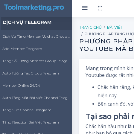
DỊCH VỤ TELEGRAM
TRANG CHỦ
BÀI VIẾT
PHƯƠNG PHÁP TĂNG LƯỢ
Dịch Vụ Tăng Member Voichat Group Telegram
PHƯƠNG PHÁP 
YOUTUBE MÀ B
Add Member Telegram
Tăng Số Lượng Member Group Telegram
Mang trong mình kinh
Auto Tương Tác Group Telegram
Youtube được rất nhi
Member Online 24/24
Chắc hẳn rằng, 
hiện nay.
Auto Tăng Mắt Bài Viết Channel Telegram
Bên cạnh đó, vớ
Tăng Sub Channel Telegram
Tại sao phải
Tăng Reaction Bài Viết Telegram
Chắc hẳn hầu như là m
như bạn bỏ qua cách 