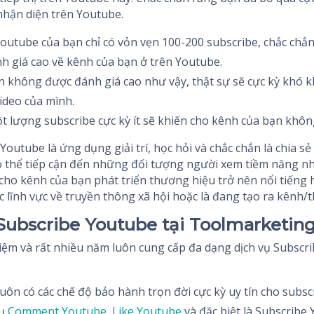
nhận diện trên Youtube.
utube của bạn chỉ có vỏn vẹn 100-200 subscribe, chắc chắ
h giá cao về kênh của bạn ở trên Youtube.
n không được đánh giá cao như vậy, thật sự sẽ cực kỳ khó 
ideo của mình.
t lượng subscribe cực kỳ ít sẽ khiến cho kênh của bạn khôn
Youtube là ứng dụng giải trí, học hỏi và chắc chắn là chia s
ó thể tiếp cận đến những đối tượng người xem tiềm năng nhấ
cho kênh của bạn phát triển thương hiệu trở nên nổi tiếng 
c lĩnh vực về truyền thông xã hội hoặc là đang tạo ra kênh/
Subscribe Youtube tại Toolmarketing
iệm và rất nhiều năm luôn cung cấp đa dạng dịch vụ Subscr
uôn có các chế độ bảo hành trọn đời cực kỳ uy tín cho subsc
vụ
Comment Youtube
,
Like Youtube
và đặc biệt là Subscribe