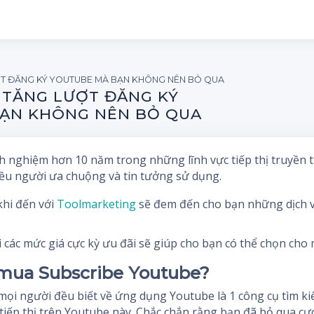
T ĐĂNG KÝ YOUTUBE MÀ BẠN KHÔNG NÊN BỎ QUA
TĂNG LƯỢT ĐĂNG KÝ
ẠN KHÔNG NÊN BỎ QUA
 nghiệm hơn 10 năm trong những lĩnh vực tiếp thị truyền thô
ều người ưa chuộng và tin tưởng sử dụng.
khi đến với
Toolmarketing
sẽ đem đến cho bạn những dịch 
i các mức giá cực kỳ ưu đãi sẽ giúp cho bạn có thể chọn cho
 mua Subscribe Youtube?
ọi người đều biết về ứng dụng Youtube là 1 công cụ tìm kiế
tiếp thị trên Youtube này. Chắc chắn rằng bạn đã bỏ qua cự