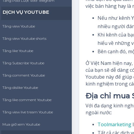
Tăng Pool Lượt Vote Telegram
việc bán hàng hay là 
DỊCH VỤ YOUTUBE
Nếu như kênh Yo
nhiều người đán
Tăng view Youtube
Khi kênh của bạ
Tăng view Youtube shorts
hiểu về những v
Bên cạnh đó, mộ
Tăng like Youtube
Ở Việt Nam hiện nay, 
Tăng Subscribe Youtube
của bạn sẽ dễ dàng c
Tăng comment Youtube
Youtube này để giúp 
kinh nghiệm trong cá
Tăng dislike Youtube
Địa chỉ mua 
Tăng like comment Youtube
Với đa dạng kinh ngh
ngoài nước:
Tăng view live tream Youtube
Toolmarketing
l
Mua giờ xem Youtube
Tất cả các dịch 