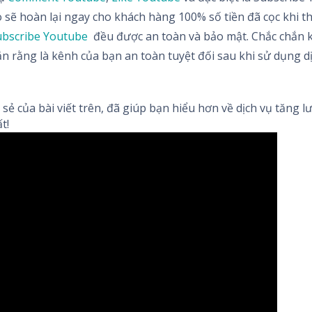
 sẽ hoàn lại ngay cho khách hàng 100% số tiền đã cọc khi t
ubscribe Youtube
đều được an toàn và bảo mật. Chắc chắn k
n rằng là kênh của bạn an toàn tuyệt đối sau khi sử dụng dịc
 sẻ của bài viết trên, đã giúp bạn hiểu hơn về dịch vụ tăng
t!