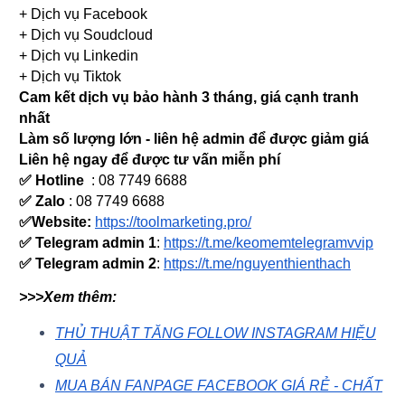
+ Dịch vụ Facebook
+ Dịch vụ Soudcloud
+ Dịch vụ Linkedin
+ Dịch vụ Tiktok
Cam kết dịch vụ bảo hành 3 tháng, giá cạnh tranh
nhất
Làm số lượng lớn - liên hệ admin để được giảm giá
Liên hệ ngay để được tư vấn miễn phí
✅ Hotline
: 08 7749 6688
✅ Zalo
: 08 7749 6688
✅Website:
https://toolmarketing.pro/
✅ Telegram admin 1
:
https://t.me/keomemtelegramvvip
✅ Telegram admin 2
:
https://t.me/nguyenthienthach
>>>Xem thêm:
THỦ THUẬT TĂNG FOLLOW INSTAGRAM HIỆU
QUẢ
MUA BÁN FANPAGE FACEBOOK GIÁ RẺ - CHẤT